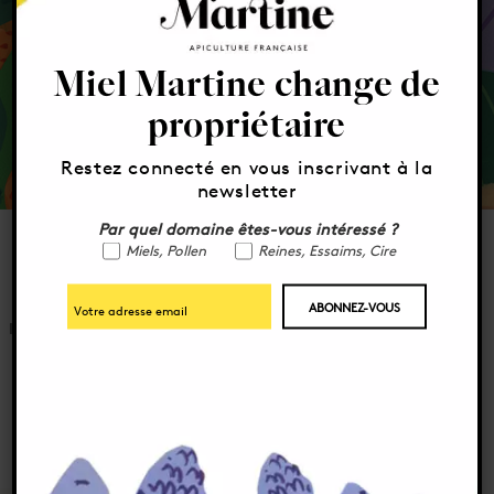
Miel Martine change de
Service client à votre écoute
propriétaire
Par email, chat ou téléphone
Restez connecté en vous inscrivant à la
newsletter
Par quel domaine êtes-vous intéressé ?
Miels, Pollen
Reines, Essaims, Cire
Recevez notre Newsletter
Inscrivez-vous à notre newsletter et bénéficiez d’une remise de
10% sur notre e-shop
Je m’inscris