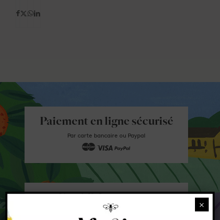
Paiement en ligne sécurisé
Par carte bancaire ou Paypal
Expédition express
×
Expédition Colissimo en 48h en France