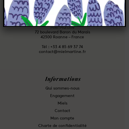
Contact
Miel Martine
72 boulevard Baron du Marais
42300 Roanne – France
Tél : ⁦+33 4 85 69 37 74
contact@mielmartine.fr
Informations
Qui sommes-nous
Engagement
Miels
Contact
Mon compte
Charte de confidentialité