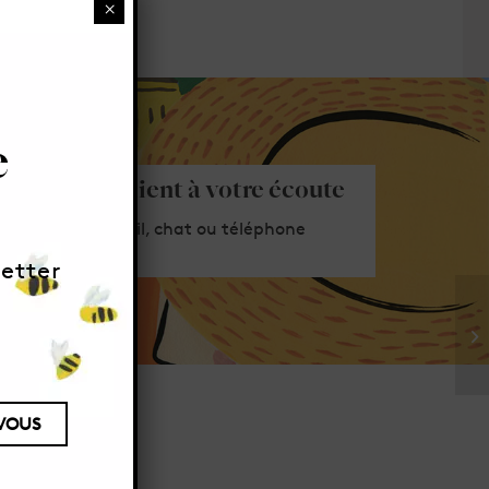
×
e
Service client à votre écoute
Par email, chat ou téléphone
etter