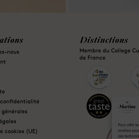
ations
Distinctions
Membre du College Cul
es-nous
de France
nt
te
confidentialité
 générales
égales
Pour offrir 
de cookies (UE)
cookies pour
ces technolo