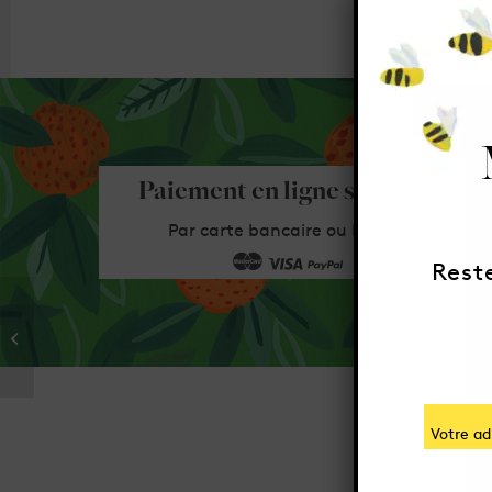
Paiement en ligne sécurisé
Par carte bancaire ou Paypal
Rest
Miel Toutes Fleurs 60g