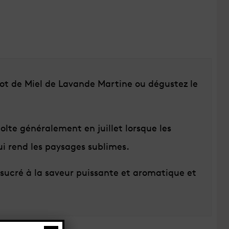
pot de Miel de Lavande Martine ou dégustez le
lte généralement en juillet lorsque les
i rend les paysages sublimes.
sucré à la saveur puissante et aromatique et