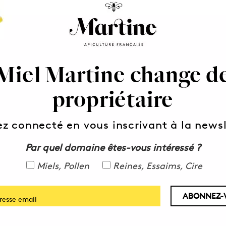
Miel Martine change d
Expédition express
propriétaire
Expédition Colissimo en 48h en France
ez connecté en vous inscrivant à la newsl
Par quel domaine êtes-vous intéressé ?
Miels, Pollen
Reines, Essaims, Cire
Recevez notre Newsletter