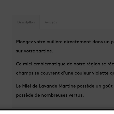
Description
Avis (0)
Plongez votre cuillère directement dans un 
sur votre tartine.
Ce miel emblématique de notre région se réco
champs se couvrent d’une couleur violette qu
Le Miel de Lavande Martine possède un goût 
possède de nombreuses vertus.