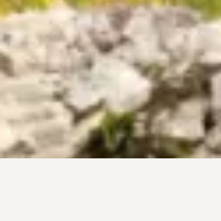
« Le miel est un
aliment naturel qui
existe depuis des
millénaires. »