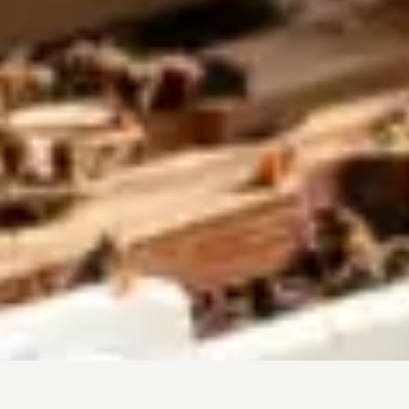
« L’apiculture est un
métier que l’on ne
peut faire qu’avec
passion. »
Nicolas, Apiculteur
chef